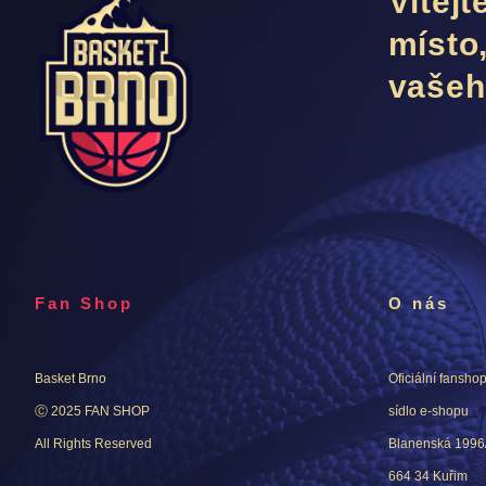
Vítej
místo
vašeh
Fan Shop
O nás
Basket Brno
Oficiální fansho
Ⓒ 2025 FAN SHOP
sídlo e-shopu
All Rights Reserved
Blanenská 1996
664 34 Kuřim