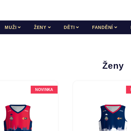
MUŽI
ŽENY
DĚTI
FANDĚNÍ
Ženy
NOVINKA