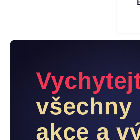
Vychytej
všechny 
akce a v