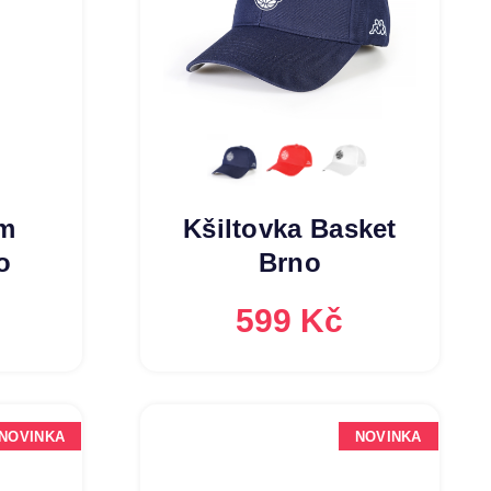
om
Kšiltovka Basket
o
Brno
č
599 Kč
NOVINKA
NOVINKA