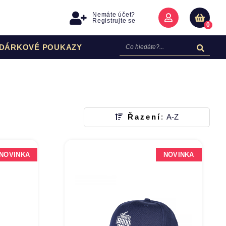
Nemáte účet?
Registrujte se
0
DÁRKOVÉ POUKAZY
Řazení
:
A-Z
NOVINKA
NOVINKA