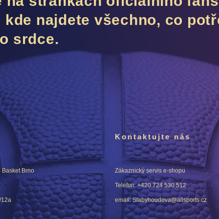
te na stránkách oficiálního fa
, kde najdete všechno, co potř
o srdce.
Kontaktujte nás
p Basket Brno
Zákaznický servis e-shopu
Telefon: +420 724 530 512
/12a
email: Slabyhoudova@allsports.cz