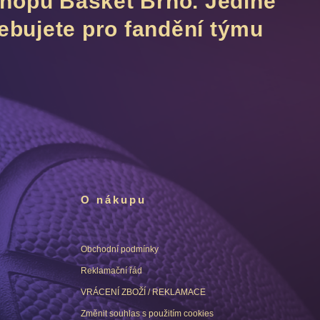
nshopu Basket Brno. Jediné
ebujete pro fandění týmu
O nákupu
Obchodní podmínky
Reklamační řád
VRÁCENÍ ZBOŽÍ / REKLAMACE
Změnit souhlas s použitím cookies