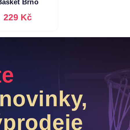
Basket Brno
229 Kč
te
novinky,
ýprodeje