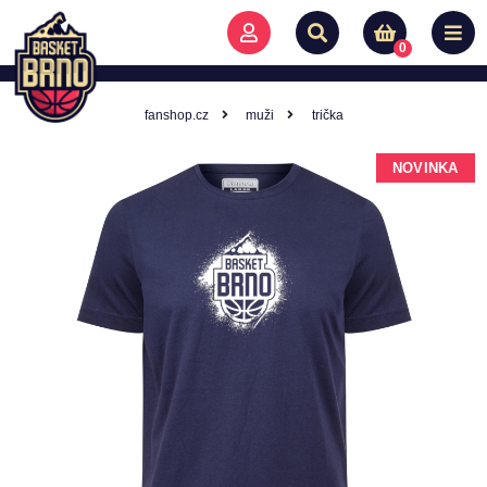
0
fanshop.cz
muži
trička
NOVINKA